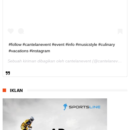
#follow #cantelanevent #event #info #musicstyle #culinary
#vacations #instagram
Sebuah kiriman dibagikan oleh
cantelanevent
(@cantelanevent) pada
IKLAN