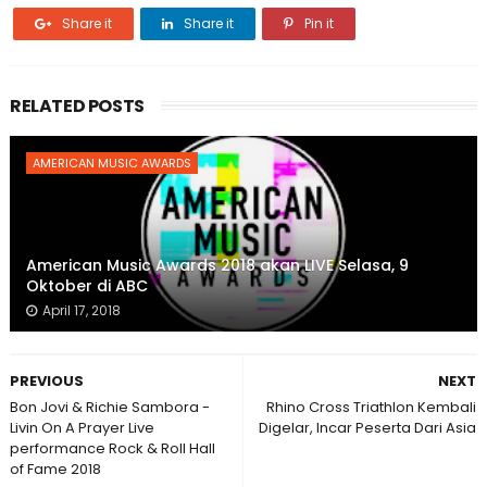
Share it
Share it
Pin it
RELATED POSTS
AMERICAN MUSIC AWARDS
American Music Awards 2018 akan LIVE Selasa, 9
Oktober di ABC
April 17, 2018
PREVIOUS
NEXT
Bon Jovi & Richie Sambora -
Rhino Cross Triathlon Kembali
Livin On A Prayer Live
Digelar, Incar Peserta Dari Asia
performance Rock & Roll Hall
of Fame 2018