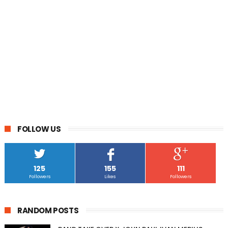
FOLLOW US
125
155
111
Followers
Likes
Followers
RANDOM POSTS