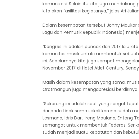
komunikasi. Selain itu kita juga mendukung p
kita akan fasilitasi kegiatanya,” jelas Ari Julia
Dalam kesempatan tersebut Johny Maukar se
Lagu dan Pemusik Republik Indonesia) menje
“Kongres Ini adalah puncak dari 2017 lalu kit
komunitas musik untuk membentuk sebuah f
ini. Sebelumnya kita juga sempat menggelar
November 2017 di Hotel Atlet Century, Senay
Masih dalam kesempatan yang sama, musisi
Oratmangun juga mengapresiasi berdirinya F
“Sekarang ini adalah saat yang sangat tepat 
daripada tidak sama sekali karena sudah me
Lesmana, Idris Dari, Ireng Maulana, Enteng Ta
semangat untuk membentuk Federasi Serikat Mu
sudah menjadi suatu kepatutan dan kebutuha