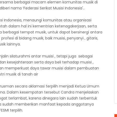
I bersama berbagai macam elemen komunitas musik di
eri nama ‘Federasi Serikat Musisi Indonesia'..
sisi Indonesia, menaungi komunitas atau organisasi
h dalam hal ini kementrian ketenagakerjaan, serta
 berbagai tempat musik, untuk dapat bersinergi antara
ofesi di bidang musik, baik musisi, penyanyi , gitaris,
ik lainnya.
alin silaturahmi antar musisi , tetapi juga sebagai
an kesejahteraan serta daya beli terhadap musisi ,
, dan memperkuat daya tawar musisi dalam pembuatan
tri musik di tanah air
arusman secara aklamasi terpilih menjadi Ketua Umum
rtama. Dalam kesempatan tersebut Candra menjelaskan
gat terlambat, karena dinegara lain sudah terbentuk
reka sudah memberikan manfaat kepada anggotanya
ESMI terpilih.