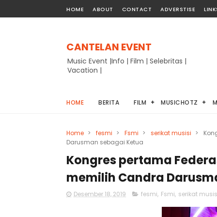
HOME
ABOUT
CONTACT
ADVERSTISE
LINK
CANTELAN EVENT
Music Event |Info | Film | Selebritas |
Vacation |
HOME
BERITA
FILM
MUSICHOTZ
M
Home
>
fesmi
>
Fsmi
>
serikat musisi
>
Kong
Darusman sebagai Ketua
Kongres pertama Federas
memilih Candra Darusm
Desember 18, 2019
fesmi
,
Fsmi
,
serikat musis