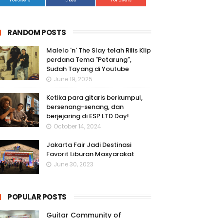
Followers
Likes
Followers
RANDOM POSTS
Malelo 'n' The Slay telah Rilis Klip
perdana Tema "Petarung",
Sudah Tayang di Youtube
June 19, 2025
Ketika para gitaris berkumpul,
bersenang-senang, dan
berjejaring di ESP LTD Day!
October 14, 2024
Jakarta Fair Jadi Destinasi
Favorit Liburan Masyarakat
June 30, 2023
POPULAR POSTS
Guitar Community of