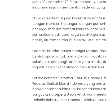
Rabu, 18 Desember 2019, Organisasi PAPPR
Indonesia resmi membentuk federasi yang dib
FESMI atau disebut juga Federasi Serikat Mu
dengan menjalin hubungan dengan pemerinta
berbagai macam tempat hiburan, cafe serta
komunitas musik atau organisasi-organisasi pr
bassis, drummer, maupun pelaku industri mus
Federasi ini tidak hanya sebagai tempat menj
bentuk upaya untuk meningkatkan kualitas d
sekaligus melindungi hak-hak para musisi
regulasi terkait kepentingan musisi dan indus
Dalam Kongres Pertama FESMI ini Candra D
Federasi Serikat Musisi Indonesia yang pe
bahwa pembentukan FSMI ini sebetulnya san
sangat lama seperti Union Artist, dan me
terlebih dahulu, Jelas Chandra selaku ketua F