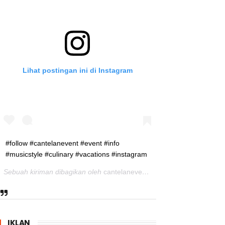
Lihat postingan ini di Instagram
#follow #cantelanevent #event #info
#musicstyle #culinary #vacations #instagram
Sebuah kiriman dibagikan oleh
cantelanevent
(@cantelanevent) pad
IKLAN