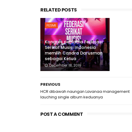
RELATED POSTS
FESMI
Kongres pertama Federasi
Serikat Musisi Indonesia
memilih Candra Darusman
sebagai Ketua
December 18, 2019
PREVIOUS
HCR dibawah naungan Lavanaa management
lauching single album keduanya
POST A COMMENT