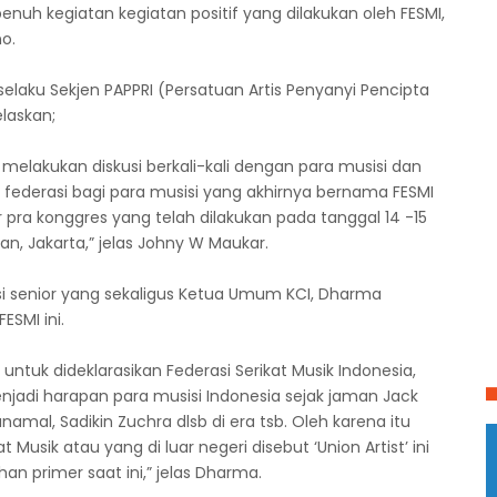
enuh kegiatan kegiatan positif yang dilakukan oleh FESMI,
no.
laku Sekjen PAPPRI (Persatuan Artis Penyanyi Pencipta
laskan;
a melakukan diskusi berkali-kali dengan para musisi dan
ederasi bagi para musisi yang akhirnya bernama FESMI
 pra konggres yang telah dilakukan pada tanggal 14 -15
an, Jakarta,” jelas Johny W Maukar.
 senior yang sekaligus Ketua Umum KCI, Dharma
ESMI ini.
untuk dideklarasikan Federasi Serikat Musik Indonesia,
njadi harapan para musisi Indonesia sejak jaman Jack
namal, Sadikin Zuchra dlsb di era tsb. Oleh karena itu
sik atau yang di luar negeri disebut ‘Union Artist’ ini
n primer saat ini,” jelas Dharma.