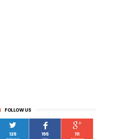
FOLLOW US
125
155
111