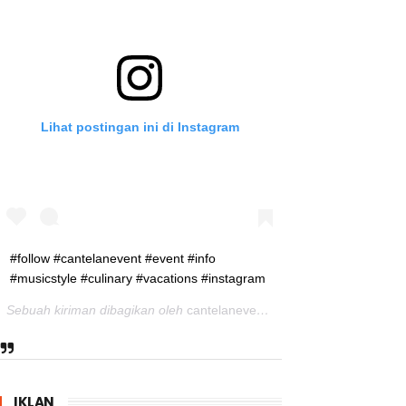
Lihat postingan ini di Instagram
#follow #cantelanevent #event #info
#musicstyle #culinary #vacations #instagram
Sebuah kiriman dibagikan oleh
cantelanevent
(@cantelanevent) pad
IKLAN