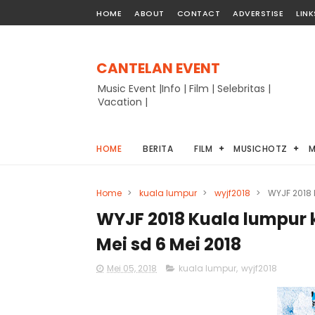
HOME
ABOUT
CONTACT
ADVERSTISE
LINK
CANTELAN EVENT
Music Event |Info | Film | Selebritas |
Vacation |
HOME
BERITA
FILM
MUSICHOTZ
M
Home
>
kuala lumpur
>
wyjf2018
>
WYJF 2018 
WYJF 2018 Kuala lumpur 
Mei sd 6 Mei 2018
Mei 05, 2018
kuala lumpur
,
wyjf2018