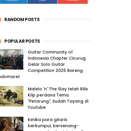
Followers
Likes
Followers
RANDOM POSTS
POPULAR POSTS
Guitar Community of
Indonesia Chapter Cicurug
Gelar Solo Guitar
Competition 2025 Bareng
ndomaret
Malelo 'n' The Slay telah Rilis
Klip perdana Tema
"Petarung", Sudah Tayang di
Youtube
Ketika para gitaris
berkumpul, bersenang-