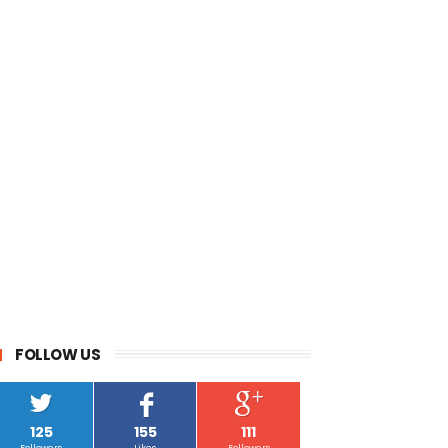
FOLLOW US
125
155
111