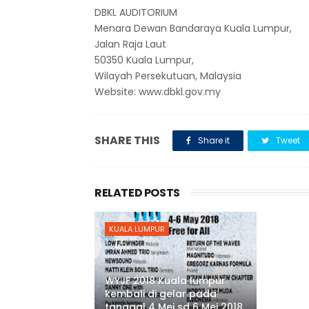
DBKL AUDITORIUM
Menara Dewan Bandaraya Kuala Lumpur,
Jalan Raja Laut
50350 Kuala Lumpur,
Wilayah Persekutuan, Malaysia
Website: www.dbkl.gov.my
SHARE THIS
Share it
Tweet
RELATED POSTS
KUALA LUMPUR
WYJF 2018 Kuala lumpur
kembali di gelar pada
tanggal 4 Mei sd 6 Mei 2018