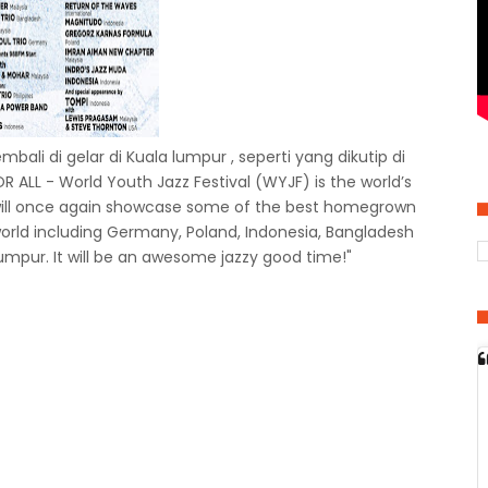
li di gelar di Kuala lumpur , seperti yang dikutip di
R ALL - World Youth Jazz Festival (WYJF) is the world’s
n will once again showcase some of the best homegrown
 world including Germany, Poland, Indonesia, Bangladesh
umpur. It will be an awesome jazzy good time!"