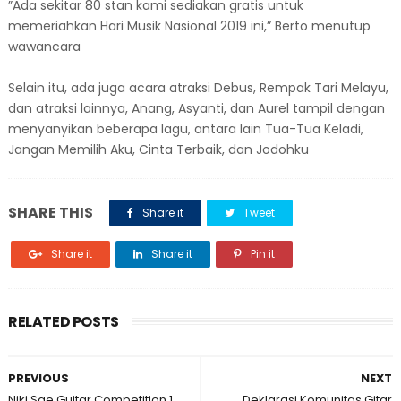
”Ada sekitar 80 stan kami sediakan gratis untuk
memeriahkan Hari Musik Nasional 2019 ini,” Berto menutup
wawancara
Selain itu, ada juga acara atraksi Debus, Rempak Tari Melayu,
dan atraksi lainnya, Anang, Asyanti, dan Aurel tampil dengan
menyanyikan beberapa lagu, antara lain Tua-Tua Keladi,
Jangan Memilih Aku, Cinta Terbaik, dan Jodohku
SHARE THIS
Share it
Tweet
Share it
Share it
Pin it
RELATED POSTS
PREVIOUS
NEXT
Niki Sae Guitar Competition 1
Deklarasi Komunitas Gitar