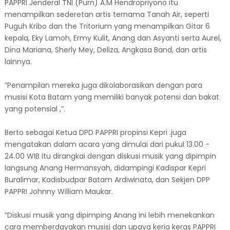
PAPPRI Jenderal TNI (Purn) A.M Hendropriyono itu
menampilkan sederetan artis ternama Tanah Air, seperti
Puguh Kribo dan the Tritorium yang menampilkan Gitar 6
kepala, Eky Lamoh, Ermy Kulit, Anang dan Asyanti serta Aurel,
Dina Mariana, Sherly Mey, Deliza, Angkasa Band, dan artis
lainnya.
”Penampilan mereka juga dikolaborasikan dengan para
musisi Kota Batam yang memiliki banyak potensi dan bakat
yang potensial ,”.
Berto sebagai Ketua DPD PAPPRI propinsi Kepri .juga
mengatakan dalam acara yang dimulai dari pukul 13.00 -
24.00 WIB itu dirangkai dengan diskusi musik yang dipimpin
langsung Anang Hermansyah, didampingi Kadispar Kepri
Buralimar, Kadisbudpar Batam Ardiwinata, dan Sekjen DPP
PAPPRI Johnny William Maukar.
”Diskusi musik yang dipimping Anang ini lebih menekankan
cara memberdayakan musisi dan upaya kerja keras PAPPRI