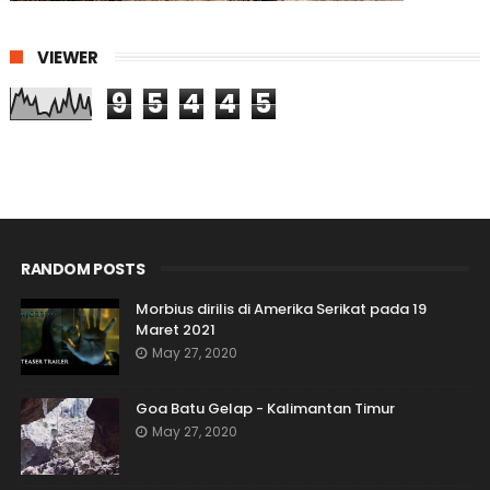
VIEWER
9
5
4
4
5
RANDOM POSTS
Morbius dirilis di Amerika Serikat pada 19
Maret 2021
May 27, 2020
Goa Batu Gelap - Kalimantan Timur
May 27, 2020