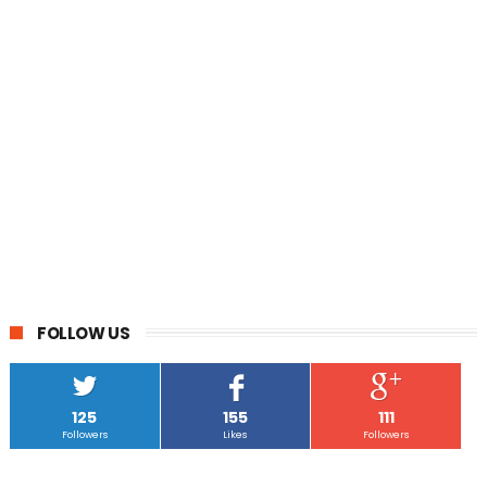
FOLLOW US
125
155
111
Followers
Likes
Followers