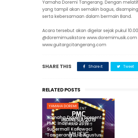
Yamaha Doremi Tangerang. Dengan melatih
yang tampil akan semakin bagus, disamping 
serta kebersamaan dalam bermain Band.
Acara tersebut akan digelar sejak pukul 10.00-
@doremimusikstore www.doremimusik.com ,
www.guitargcitangerang.com
SHARE THIS
Share it
Tweet
RELATED POSTS
YAMAHA DOREMI
Yamaha Doremi present
PMC Indinesia 2019 -
Supermall Karawaci
Tangerang 3-4 Agustus