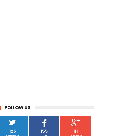
FOLLOW US
125
155
111