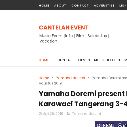
HOME
ABOUT
CONTACT
ADVERSTISE
LINK
CANTELAN EVENT
Music Event |Info | Film | Selebritas |
Vacation |
HOME
BERITA
FILM
MUSICHOTZ
M
Home
>
Yamaha doremi
>
Yamaha Doremi pres
Agustus 2019
Yamaha Doremi present P
Karawaci Tangerang 3-4
Juli 26, 2019
Yamaha doremi