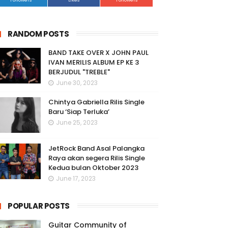
Followers
Likes
Followers
RANDOM POSTS
BAND TAKE OVER X JOHN PAUL
IVAN MERILIS ALBUM EP KE 3
BERJUDUL "TREBLE"
June 30, 2023
Chintya Gabriella Rilis Single
Baru ‘Siap Terluka’
June 25, 2023
JetRock Band Asal Palangka
Raya akan segera Rilis Single
Kedua bulan Oktober 2023
June 17, 2023
POPULAR POSTS
Guitar Community of