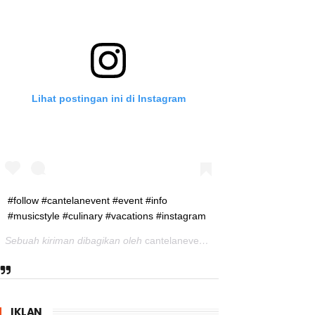
Lihat postingan ini di Instagram
#follow #cantelanevent #event #info
#musicstyle #culinary #vacations #instagram
Sebuah kiriman dibagikan oleh
cantelanevent
(@cantelanevent) pad
IKLAN