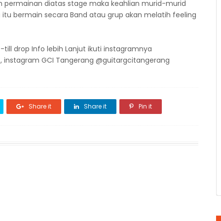
 permainan diatas stage maka keahlian murid-murid
itu bermain secara Band atau grup akan melatih feeling
till drop Info lebih Lanjut ikuti instagramnya
 instagram GCI Tangerang @guitargcitangerang
Share it
Share it
Pin it